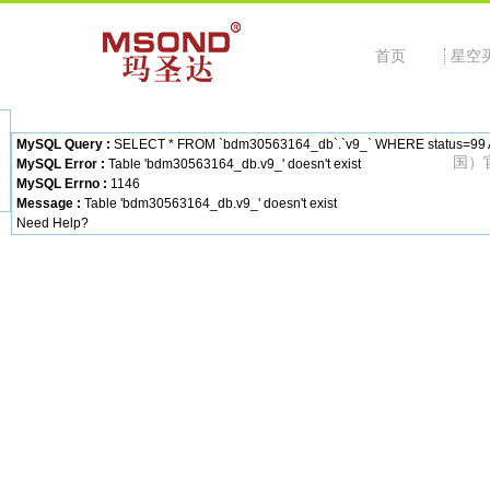
首页
星空
MySQL Query :
SELECT * FROM `bdm30563164_db`.`v9_` WHERE status=99 AND
国）
MySQL Error :
Table 'bdm30563164_db.v9_' doesn't exist
MySQL Errno :
1146
Message :
Table 'bdm30563164_db.v9_' doesn't exist
Need Help?